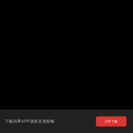
下載四季APP讓影音更順暢
立即下載