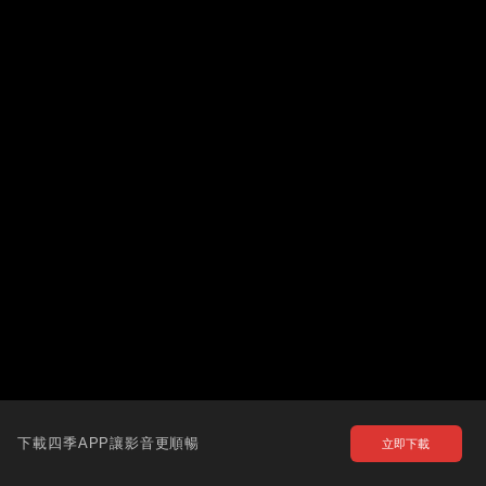
下載四季APP讓影音更順暢
立即下載