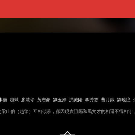
李鑼
趙斌
廖慧珍
黃志豪
劉玉婷
洪誠陽
李芳雯
曹月娥
劉曉憶
的梁山伯（趙擎）互相傾慕，卻因現實阻隔和馬文才的相逼不得相守