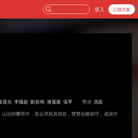
登入
訂購方案
張晨光
李國超
劉長鳴
潘麗麗
張琴
導演
馮凱
，山泊抑鬱而中，英台哭死其墳前，雙雙化蝶相守，成就中