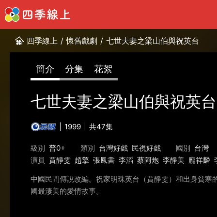
四季線上
/
懷舊戲劇
/
七世夫妻之梁山伯與祝英台
簡介
分集
花絮
七世夫妻之梁山伯與祝英台
1999
共47集
級別
普0+
類別
台灣好戲
民視好戲
國別
台灣
演員
賈靜雯
趙擎
張鳳書
李滔
蔡阿炮
李靜美
龐祥麟
中國民間傳說改編。祝家明珠英台（賈靜雯）和出身貧寒
國最淒美的愛情故事。