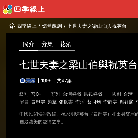
四季線上
/
懷舊戲劇
/
七世夫妻之梁山伯與祝英台
簡介
分集
花絮
七世夫妻之梁山伯與祝英台
1999
共47集
級別
普0+
類別
台灣好戲
民視好戲
國別
台灣
演員
賈靜雯
趙擎
張鳳書
李滔
蔡阿炮
李靜美
龐祥麟
中國民間傳說改編。祝家明珠英台（賈靜雯）和出身貧寒
國最淒美的愛情故事。