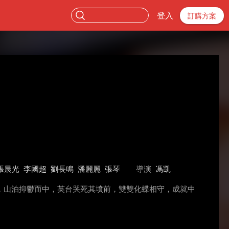
登入
訂購方案
張晨光
李國超
劉長鳴
潘麗麗
張琴
導演
馮凱
，山泊抑鬱而中，英台哭死其墳前，雙雙化蝶相守，成就中