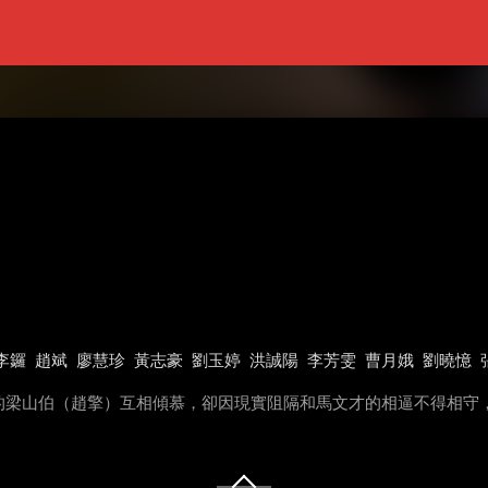
李鑼
趙斌
廖慧珍
黃志豪
劉玉婷
洪誠陽
李芳雯
曹月娥
劉曉憶
的梁山伯（趙擎）互相傾慕，卻因現實阻隔和馬文才的相逼不得相守