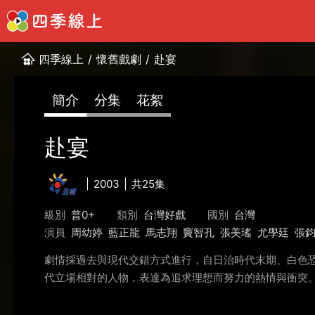
四季線上
/
懷舊戲劇
/
赴宴
簡介
分集
花絮
赴宴
2003
共25集
級別
普0+
類別
台灣好戲
國別
台灣
演員
周幼婷
藍正龍
馬志翔
竇智孔
張美瑤
尤學廷
張
劇情採過去與現代交錯方式進行，自日治時代末期、白色
代立場相對的人物，表達為追求理想而努力的熱情與衝突