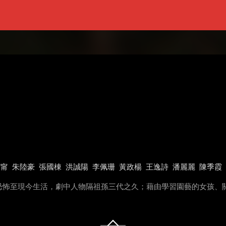
鈞甯
朱陸豪
張國棟
洪誠陽
李佩珊
黃政楊
王逸詩
潘麗麗
陳季霞
恐怖至現今生活，劇中人物隔祖孫三代之久；藉由學習園藝的女孩、
。