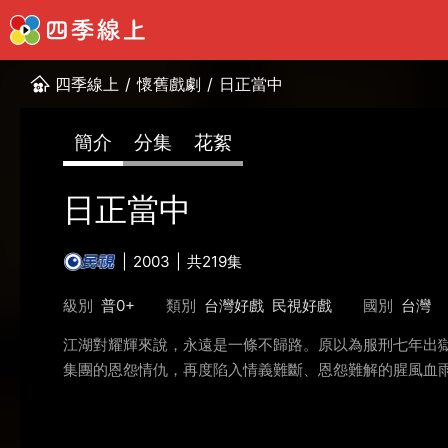
四季線上
/
懷舊戲劇
/
日正當中
簡介
分集
花絮
日正當中
2003
共219集
級別
普0+
類別
台灣好戲
民視好戲
國別
台灣
江湖對耀輝來說，永遠是一條不歸路。原以為服刑七年出
集團的恩怨情仇，再度陷入情義難斷、恩怨難解的腥風血