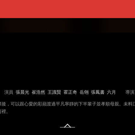
演員
張晨光
崔浩然
王識賢
霍正奇
岳翎
張鳳書
六月
導演
獄後，可以跟心愛的彩蘋渡過平凡寧靜的下半輩子並孝順母親。未料
雨裡。