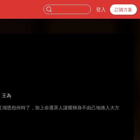
登入
訂購方案
王為
江湖恩怨何時了，加上命運弄人讓耀輝身不由己地捲入大方