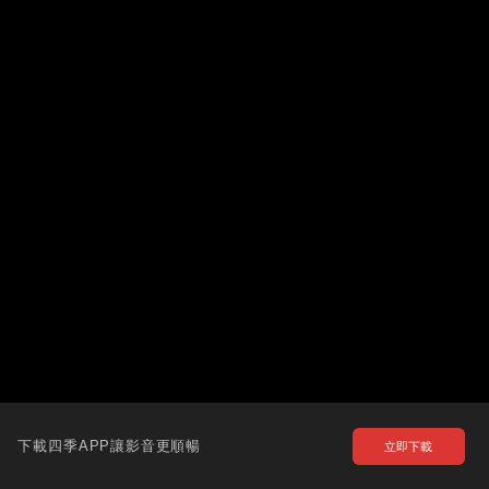
下載四季APP讓影音更順暢
立即下載