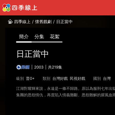
四季線上
/
懷舊戲劇
/
日正當中
簡介
分集
花絮
日正當中
2003
共219集
級別
普0+
類別
台灣好戲
民視好戲
國別
台灣
江湖對耀輝來說，永遠是一條不歸路。原以為服刑七年出
集團的恩怨情仇，再度陷入情義難斷、恩怨難解的腥風血