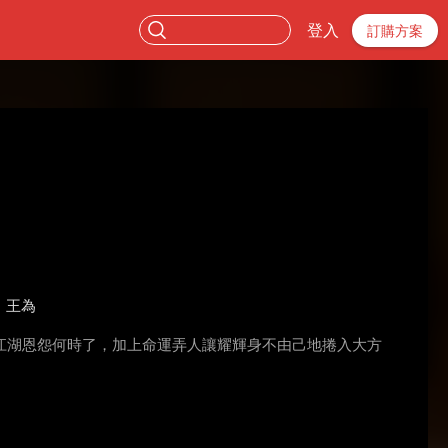
登入
訂購方案
王為
江湖恩怨何時了，加上命運弄人讓耀輝身不由己地捲入大方