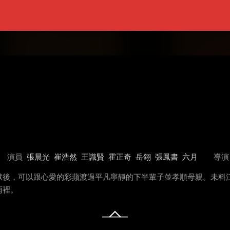
演員
張晨光
崔浩然
王識賢
霍正奇
岳翎
張鳳書
六月
導演
獄後，可以跟心愛的彩蘋渡過平凡寧靜的下半輩子並孝順母親。未料
雨裡。