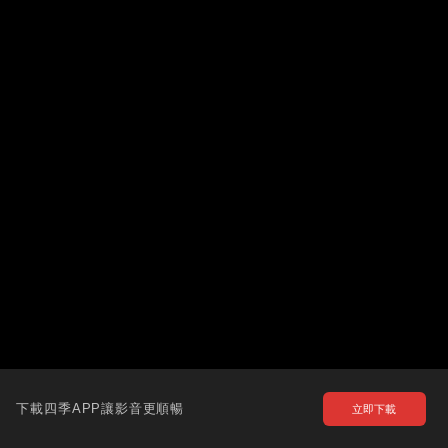
下載四季APP讓影音更順暢
立即下載