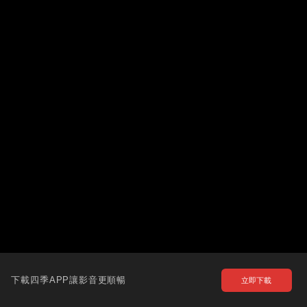
下載四季APP讓影音更順暢
立即下載