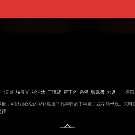
演員
張晨光
崔浩然
王識賢
霍正奇
岳翎
張鳳書
六月
導演
獄後，可以跟心愛的彩蘋渡過平凡寧靜的下半輩子並孝順母親。未料
雨裡。