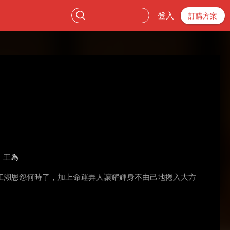
登入
訂購方案
王為
江湖恩怨何時了，加上命運弄人讓耀輝身不由己地捲入大方