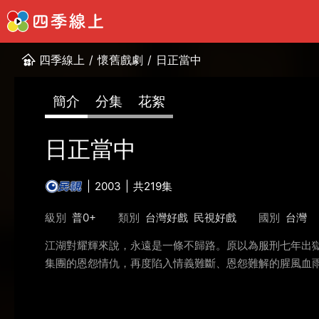
四季線上
/
懷舊戲劇
/
日正當中
簡介
分集
花絮
日正當中
2003
共219集
級別
普0+
類別
台灣好戲
民視好戲
國別
台灣
江湖對耀輝來說，永遠是一條不歸路。原以為服刑七年出
集團的恩怨情仇，再度陷入情義難斷、恩怨難解的腥風血