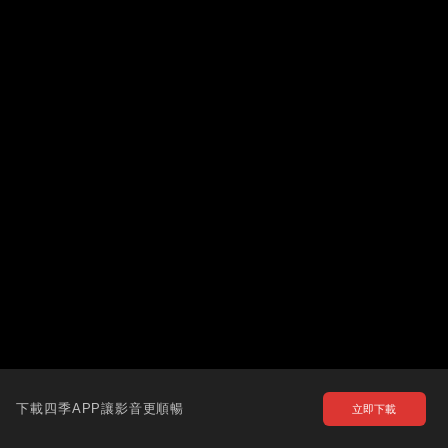
下載四季APP讓影音更順暢
立即下載