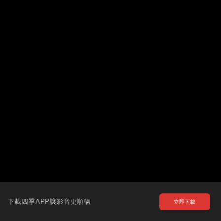
下載四季APP讓影音更順暢
立即下載