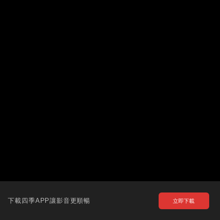
下載四季APP讓影音更順暢
立即下載