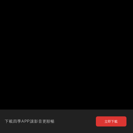
下載四季APP讓影音更順暢
立即下載