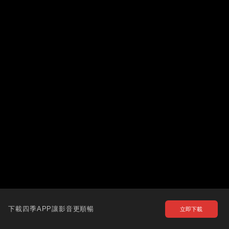
下載四季APP讓影音更順暢
立即下載