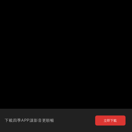
下載四季APP讓影音更順暢
立即下載