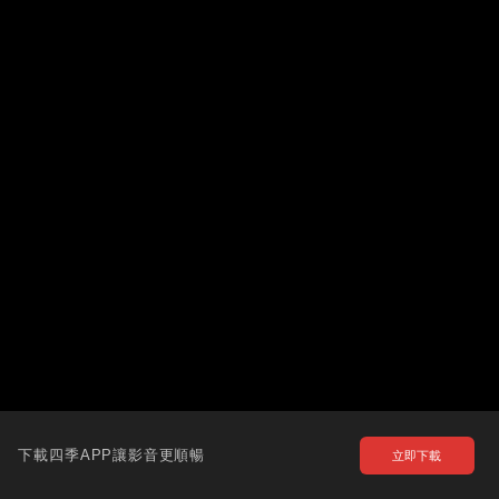
下載四季APP讓影音更順暢
立即下載