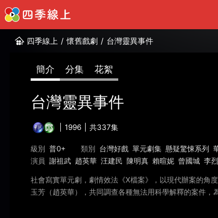
四季線上
/
懷舊戲劇
/
台灣靈異事件
簡介
分集
花絮
台灣靈異事件
1996
共337集
級別
普0+
類別
台灣好戲
單元劇集
懸疑驚悚系列
演員
謝祖武
趙英華
汪建民
陳明真
賴暄妮
曾國城
李
社會寫實單元劇，劇情效法《X檔案》，以現代辦案的角
玉芳（趙英華），共同調查各種無法用科學解釋的案件，