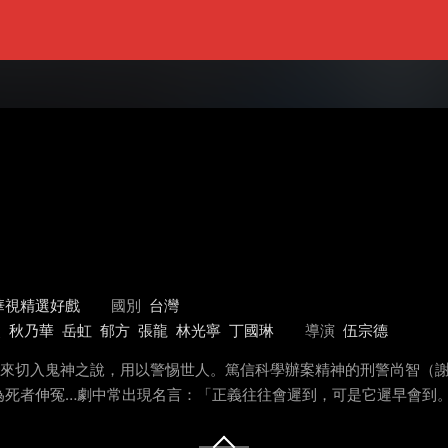
華視精選好戲
國別
台灣
烈
秋乃華
岳虹
郁方
張龍
林光寧
丁國琳
導演
伍宗德
度來切入鬼神之說，用以警惕世人。篤信科學辦案精神的刑警尚智（
為死者伸冤…劇中常出現名言：「正義往往會遲到，可是它遲早會到