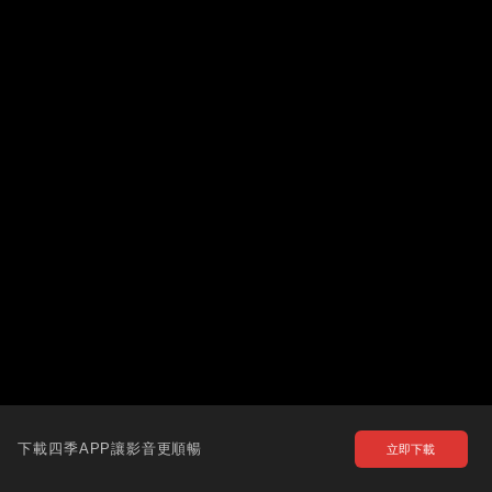
下載四季APP讓影音更順暢
立即下載