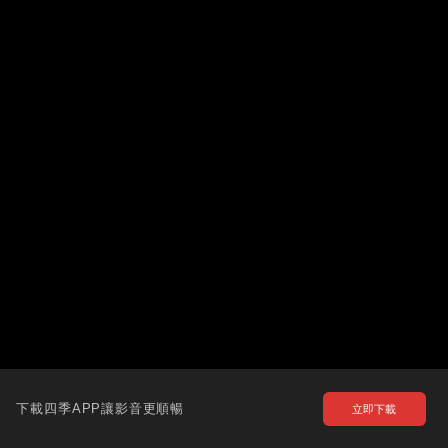
下載四季APP讓影音更順暢
立即下載