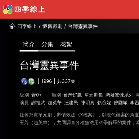
四季線上
/
懷舊戲劇
/
台灣靈異事件
簡介
分集
花絮
台灣靈異事件
1996
共337集
級別
普0+
類別
台灣好戲
單元劇集
懸疑驚悚系列
演員
謝祖武
趙英華
汪建民
陳明真
賴暄妮
曾國城
李
社會寫實單元劇，劇情效法《X檔案》，以現代辦案的角
玉芳（趙英華），共同調查各種無法用科學解釋的案件，