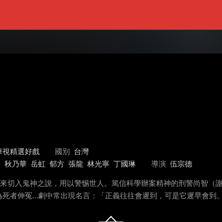
華視精選好戲
國別
台灣
烈
秋乃華
岳虹
郁方
張龍
林光寧
丁國琳
導演
伍宗德
度來切入鬼神之說，用以警惕世人。篤信科學辦案精神的刑警尚智（
為死者伸冤…劇中常出現名言：「正義往往會遲到，可是它遲早會到