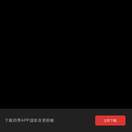
下載四季APP讓影音更順暢
立即下載