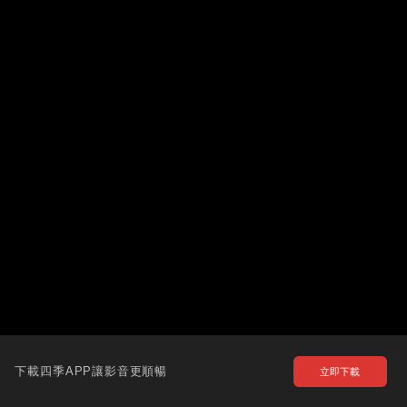
下載四季APP讓影音更順暢
立即下載