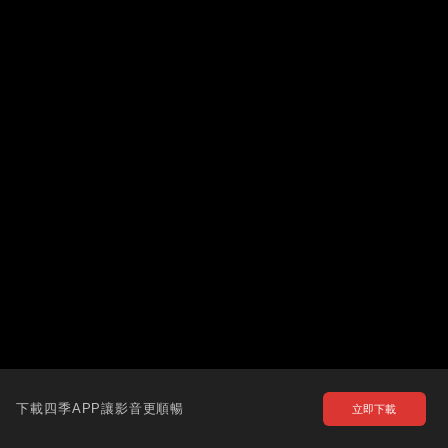
下載四季APP讓影音更順暢
立即下載