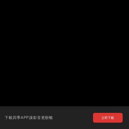
下載四季APP讓影音更順暢
立即下載