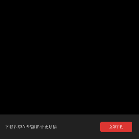
下載四季APP讓影音更順暢
立即下載