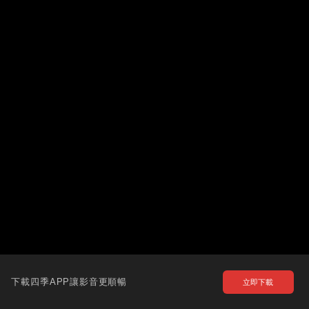
下載四季APP讓影音更順暢
立即下載