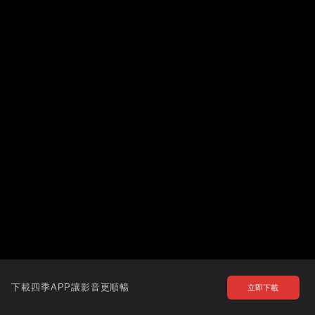
下載四季APP讓影音更順暢
立即下載