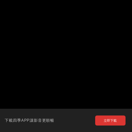
下載四季APP讓影音更順暢
立即下載