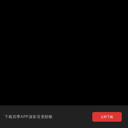
下載四季APP讓影音更順暢
立即下載