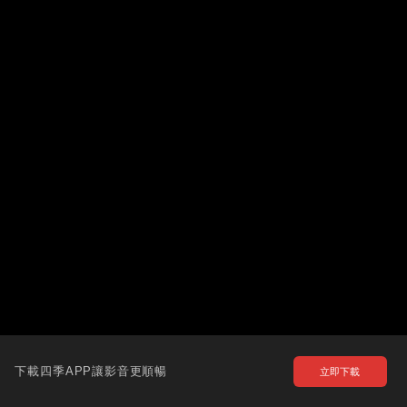
下載四季APP讓影音更順暢
立即下載