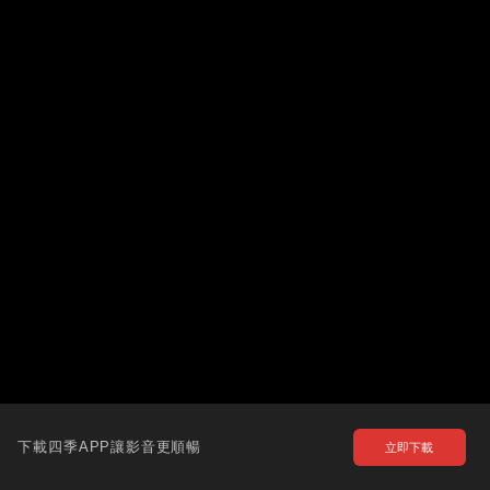
下載四季APP讓影音更順暢
立即下載