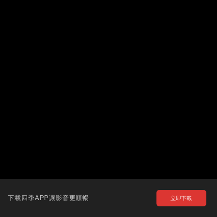
下載四季APP讓影音更順暢
立即下載