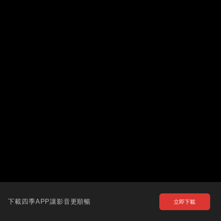
下載四季APP讓影音更順暢
立即下載