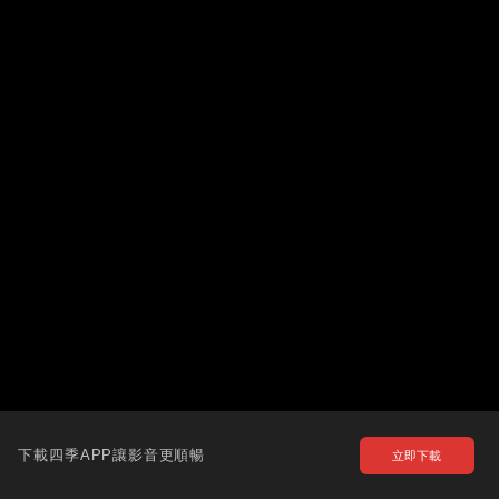
下載四季APP讓影音更順暢
立即下載