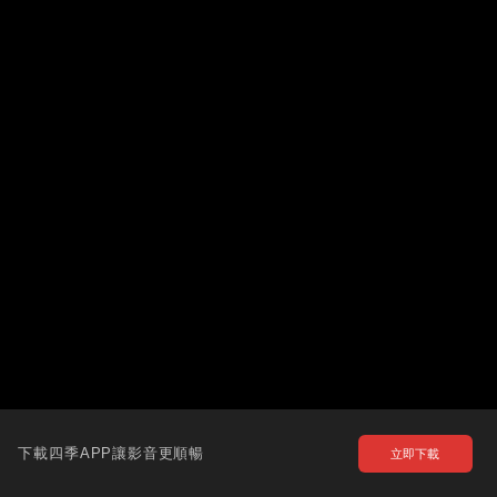
下載四季APP讓影音更順暢
立即下載