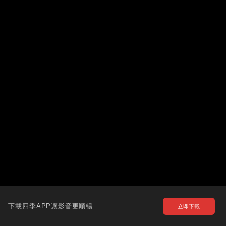
下載四季APP讓影音更順暢
立即下載