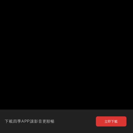
下載四季APP讓影音更順暢
立即下載