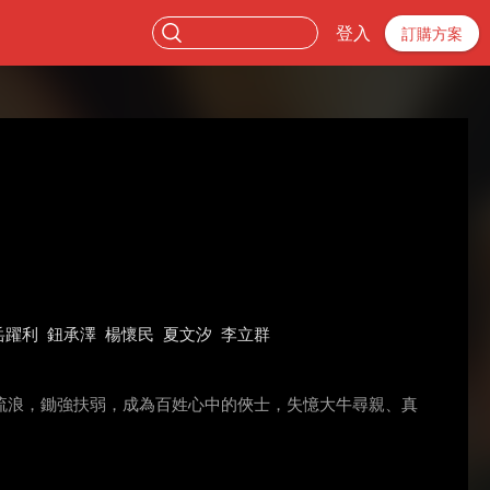
登入
訂購方案
岳躍利
鈕承澤
楊懷民
夏文汐
李立群
流浪，鋤強扶弱，成為百姓心中的俠士，失憶大牛尋親、真