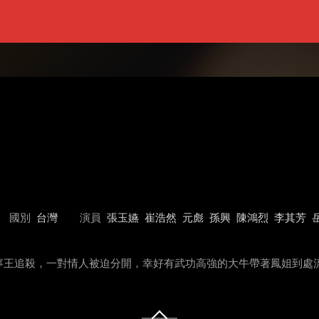
國別
台灣
演員
張玉嬿
崔浩然
元彪
孫興
陳鴻烈
李其芳
寧王追殺，一對情人被迫分開，幸好有武功高強的大牛帶著鳳姐到處