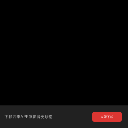
下載四季APP讓影音更順暢
立即下載