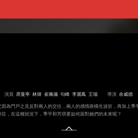
演員
席曼寧
林煒
崔佩儀
勾峰
李麗鳳
王瑞
導演
余威德
父因為門戶之見反對兩人的交往，兩人的感情路橫生波折，再加上季
癌症，在這種狀況下，季平和芳琪要如何面對她們的未來呢？