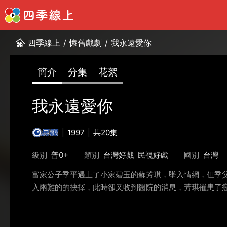
四季線上
/
懷舊戲劇
/
我永遠愛你
簡介
分集
花絮
我永遠愛你
1997
共20集
級別
普0+
類別
台灣好戲
民視好戲
國別
台灣
富家公子季平遇上了小家碧玉的蘇芳琪，墜入情網，但季
入兩難的的抉擇，此時卻又收到醫院的消息，芳琪罹患了