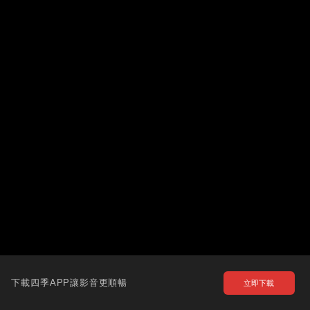
下載四季APP讓影音更順暢
立即下載