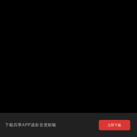
下載四季APP讓影音更順暢
立即下載