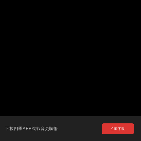
下載四季APP讓影音更順暢
立即下載