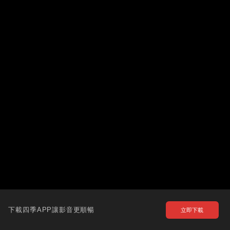
下載四季APP讓影音更順暢
立即下載