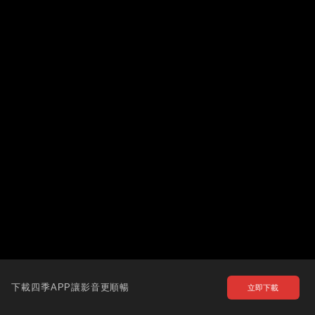
下載四季APP讓影音更順暢
立即下載