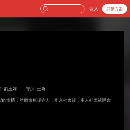
登入
訂購方案
杰
劉玉婷
導演
王為
澀的愛情，然而命運捉弄人，步入社會後，兩人卻因緣際會