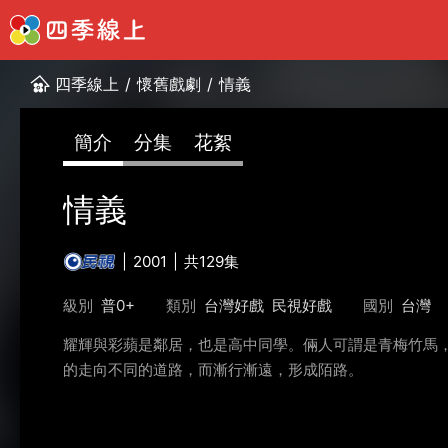
四季線上
/
懷舊戲劇
/
情義
簡介
分集
花絮
情義
2001
共129集
級別
普0+
類別
台灣好戲
民視好戲
國別
台灣
耀輝與彩蘋是鄰居，也是高中同學。倆人可謂是青梅竹馬
的走向不同的道路，而漸行漸遠，形成陌路。