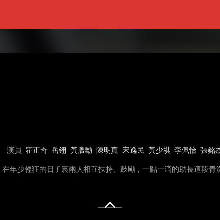
演員
霍正奇
岳翎
黃膺勳
陳明真
宋逸民
黃少祺
李佩怡
張銘
，在年少輕狂的日子裏兩人相互扶持、鼓勵，一點一滴的助長這段青