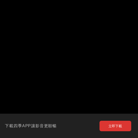
下載四季APP讓影音更順暢
立即下載