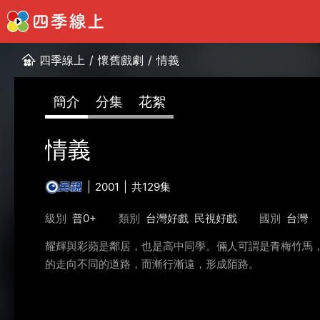
四季線上
/
懷舊戲劇
/
情義
簡介
分集
花絮
情義
2001
共129集
級別
普0+
類別
台灣好戲
民視好戲
國別
台灣
耀輝與彩蘋是鄰居，也是高中同學。倆人可謂是青梅竹馬
的走向不同的道路，而漸行漸遠，形成陌路。