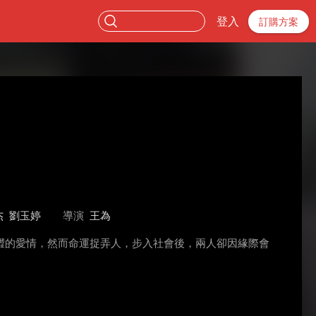
登入
訂購方案
杰
劉玉婷
導演
王為
澀的愛情，然而命運捉弄人，步入社會後，兩人卻因緣際會