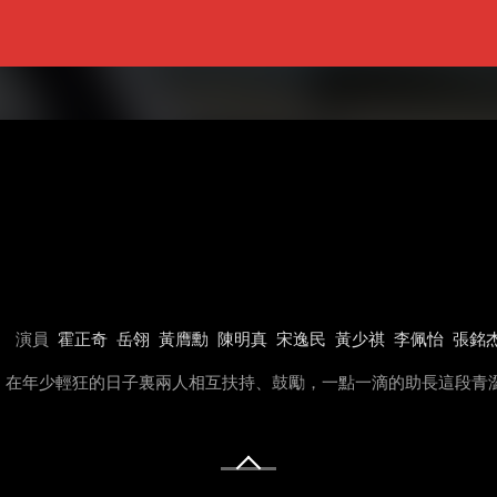
演員
霍正奇
岳翎
黃膺勳
陳明真
宋逸民
黃少祺
李佩怡
張銘
，在年少輕狂的日子裏兩人相互扶持、鼓勵，一點一滴的助長這段青